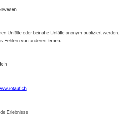
renwesen
nen Unfälle oder beinahe Unfälle
anonym publiziert werden.
s Fehlern von anderen lernen.
deln
ww.rotauf.ch
de Erlebnisse