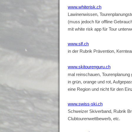
www.whiterisk.ch
Lawinenwissen, Tourenplanungsto
(muss jedoch für offline Gebrauc
mit white risk app für Tour unter
www.slf.ch
in der Rubrik Prävention, Kerntea
www.skitourenguru.ch
mal reinschauen, Tourenplanung 
in grün, orange und rot,
Aufgepasst
eine Region und nicht
für den Ein
www.swiss-ski.ch
Schweizer Skiverband, Rubrik Br
Clubtourenwettbewerb, etc.