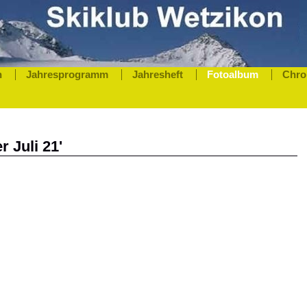
n
Jahresprogramm
Jahresheft
Fotoalbum
Chro
r Juli 21'