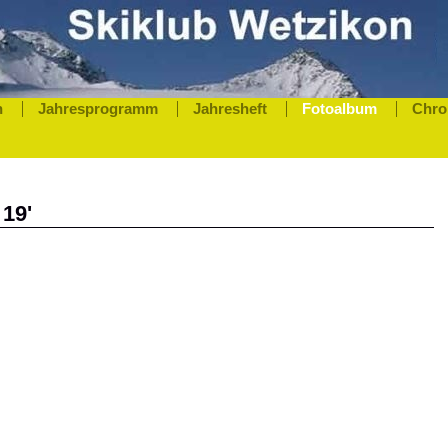
n
Jahresprogramm
Jahresheft
Fotoalbum
Chro
 19'